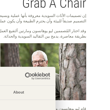
Grab A Chair
إن تصميمات الأثاث السويدية معروفة بأنها عملية وبسيط
التصميم صديقاً للبيئة وأن يحترم الطبيعة وأن يكون عمليا
وقد اختار المُصممين ليو يوهانسون ومارتين آلتفيغ الع
بطريقة معاصرة، يدمج بين التقاليد السويدية والحداثة.
About
قام ليو يوهانسون ومارتين آلتفيغ بتصميم الكرسي Grab A Chair.