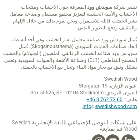
تنشر شركة
سويدش وود
المعرفة حول الأخشاب ومنتجات
الأخشاب والأبنية الخشبية لتعزيز مجتمع مستدام وصناعة معامل
نشر الخشب قابلة للاستمرار. ونحن نقوم بذلك من خلال الإلهام
والتثقيف ودفع التطوير التقني.
تُمثل سويدش وود صناعة معامل نشر الخشب وهي أحد أنشطة
اتحاد صناعات الغابات السويدي (Skogsindustrierna). تُمثل
سويدش وود صناعة الخشب الرقائقي الملصوق (الجلولام) والخشب
المصفح التقاطعي (CLT) وصناعة الأغلفة والعبوات السويدية وتعمل
بشكل وثيق مع تجار مواد البناء وتجار بيع الأخشاب بالجملة.
Swedish Wood
عنوان الزيارة:
Storgatan 19
العنوان البريدي:
SE 102 04 Stockholm
Box 55525,
هاتف::
60 72 762 8 46+
info@swedishwood.com
على شبكات التوصل الإجتماعي باللغة الإنجليزية Swedish
Wood قم بمتابعة