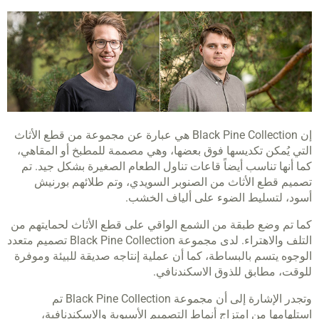
إن Black Pine Collection هي عبارة عن مجموعة من قطع الأثاث
التي يُمكن تكديسها فوق بعضها، وهي مصممة للمطبخ أو المقاهي،
كما أنها تناسب أيضاً قاعات تناول الطعام الصغيرة بشكل جيد. تم
تصميم قطع الأثاث من الصنوبر السويدي، وتم طلائهم بورنيش
أسود، لتسليط الضوء على ألياف الخشب.
كما تم وضع طبقة من الشمع الواقي على قطع الأثاث لحمايتهم من
التلف والاهتراء. لدى مجموعة Black Pine Collection تصميم متعدد
الوجوه يتسم بالبساطة، كما أن عملية إنتاجه صديقة للبيئة وموفرة
للوقت، مطابق للذوق الاسكندنافي.
وتجدر الإشارة إلى أن مجموعة Black Pine Collection تم
استلهامها من امتزاج أنماط التصميم الأسيوية والاسكندنافية،