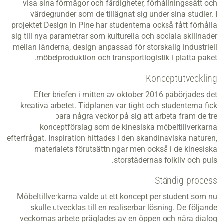
visa sina förmågor och färdigheter, förhållningssätt och
värdegrunder som de tillägnat sig under sina studier. I
projektet Design in Pine har studenterna också fått förhålla
sig till nya parametrar som kulturella och sociala skillnader
mellan länderna, design anpassad för storskalig industriell
möbelproduktion och transportlogistik i platta paket.
Konceptutveckling
Efter briefen i mitten av oktober 2016 påbörjades det
kreativa arbetet. Tidplanen var tight och studenterna fick
bara några veckor på sig att arbeta fram de tre
konceptförslag som de kinesiska möbeltillverkarna
efterfrågat. Inspiration hittades i den skandinaviska naturen,
materialets förutsättningar men också i de kinesiska
storstädernas folkliv och puls.
Ständig process
Möbeltillverkarna valde ut ett koncept per student som nu
skulle utvecklas till en realiserbar lösning. De följande
veckornas arbete präglades av en öppen och nära dialog