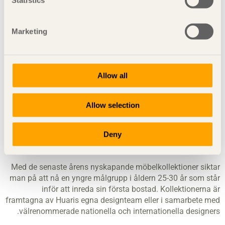
Statistics
Den kinesiska möbeltillverkaren Huari Furniture Industrial
Group (Huari) har sitt huvudkontor mellan storstäderna
Peking och Tianjin i provinsen Hebei i nordöstra Kina.
Marketing
Företaget är en del av koncernen Langfang Tiancheng
Furniture Co, Ltd och grundades 1992. Under de senaste
åren har man expanderat kraftigt och i dag är Huari Furniture
en av landets största tillverkare av möbler i massivt trä.
Allow all
Huari har över 3 000 medarbetare, tio
produktionsanläggningar och cirka 1 000 egna butiker
Allow selection
spridda över hela Kina. I flera storstäder har man byggt upp
så kallade experience center som ger besökarna möjlighet
Deny
att se och uppleva företagets möbelkollektioner i sina rätta
miljöer.
Med de senaste årens nyskapande möbelkollektioner siktar
man på att nå en yngre målgrupp i åldern 25-30 år som står
inför att inreda sin första bostad. Kollektionerna är
framtagna av Huaris egna designteam eller i samarbete med
välrenommerade nationella och internationella designers.