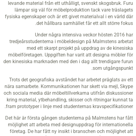
levande material från ett uthålligt, svenskt skogsbruk. Furu
lämpar sig väl för möbelproduktion tack vare träslagets
fysiska egenskaper och är ett givet materialval i en värld där
det hållbara samhället får ett allt större fokus.
Under några intensiva veckor hösten 2016 har
tredjeårsstudenterna i möbeldesign på Malmstens arbetat
med ett skarpt projekt på uppdrag av de kinesiska
möbelföretagen. Uppgiften har varit att designa möbler för
den kinesiska marknaden med den i dag allt trendigare furun
som utgångspunkt.
Trots det geografiska avståndet har arbetet präglats av ett
nära samarbete. Kommunikationen har skett via mejl, Skype
och sociala media där möbeltillverkarna utifrån diskussioner
kring material, ytbehandling, skisser och ritningar kunnat ta
fram prototyper i linje med studenternas kravspecifikationer.
Det här är första gången studenterna på Malmstens har fått
möjlighet att arbeta med designuppdrag för internationella
företag. De har fått ny insikt i branschen och möjlighet att