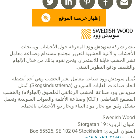
إظهار خريطة الموقع
تنشر شركة
سويدش وود
المعرفة حول الأخشاب ومنتجات
الأخشاب والأبنية الخشبية لتعزيز مجتمع مستدام وصناعة معامل
نشر الخشب قابلة للاستمرار. ونحن نقوم بذلك من خلال الإلهام
والتثقيف ودفع التطوير التقني.
تُمثل سويدش وود صناعة معامل نشر الخشب وهي أحد أنشطة
اتحاد صناعات الغابات السويدي (Skogsindustrierna). تُمثل
سويدش وود صناعة الخشب الرقائقي الملصوق (الجلولام) والخشب
المصفح التقاطعي (CLT) وصناعة الأغلفة والعبوات السويدية وتعمل
بشكل وثيق مع تجار مواد البناء وتجار بيع الأخشاب بالجملة.
Swedish Wood
عنوان الزيارة:
Storgatan 19
العنوان البريدي:
SE 102 04 Stockholm
Box 55525,
هاتف::
60 72 762 8 46+