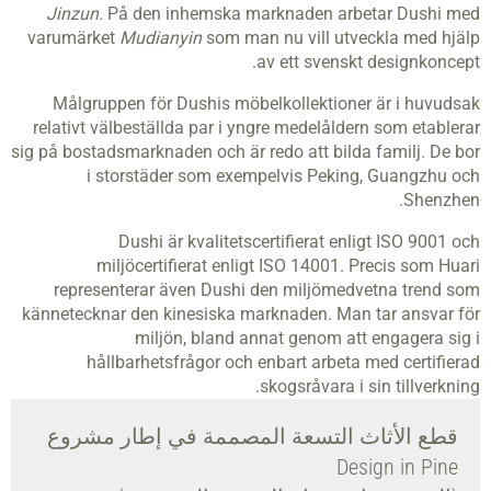
Jinzun.
På den inhemska marknaden arbetar Dushi med
varumärket
Mudianyin
som man nu vill utveckla med hjälp
av ett svenskt designkoncept.
Målgruppen för Dushis möbelkollektioner är i huvudsak
relativt välbeställda par i yngre medelåldern som etablerar
sig på bostadsmarknaden och är redo att bilda familj. De bor
i storstäder som exempelvis Peking, Guangzhu och
Shenzhen.
Dushi är kvalitetscertifierat enligt ISO 9001 och
miljöcertifierat enligt ISO 14001. Precis som Huari
representerar även Dushi den miljömedvetna trend som
kännetecknar den kinesiska marknaden. Man tar ansvar för
miljön, bland annat genom att engagera sig i
hållbarhetsfrågor och enbart arbeta med certifierad
skogsråvara i sin tillverkning.
قطع الأثاث التسعة المصممة في إطار مشروع
Design in Pine