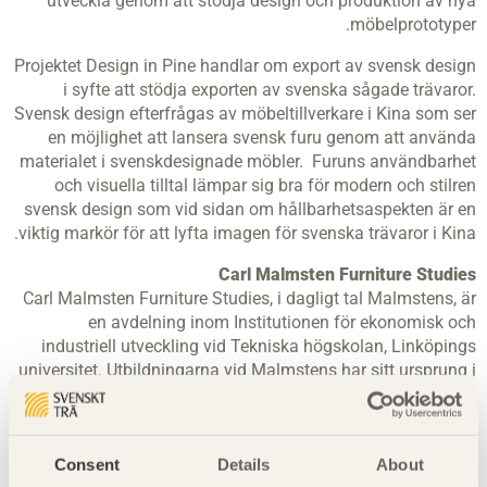
utveckla genom att stödja design och produktion av nya
möbelprototyper.
Projektet Design in Pine handlar om export av svensk design
i syfte att stödja exporten av svenska sågade trävaror.
Svensk design efterfrågas av möbeltillverkare i Kina som ser
en möjlighet att lansera svensk furu genom att använda
materialet i svenskdesignade möbler. Furuns användbarhet
och visuella tilltal lämpar sig bra för modern och stilren
svensk design som vid sidan om hållbarhetsaspekten är en
viktig markör för att lyfta imagen för svenska trävaror i Kina.
Carl Malmsten Furniture Studies
Carl Malmsten Furniture Studies, i dagligt tal Malmstens, är
en avdelning inom Institutionen för ekonomisk och
industriell utveckling vid Tekniska högskolan, Linköpings
universitet. Utbildningarna vid Malmstens har sitt ursprung i
den så kallade Olofskolan som den svenske formgivaren
och pedagogen Carl Malmsten startade 1930.
Skolan har sedan haft olika namn genom åren och tillhör
Consent
Details
About
sedan 2000 Linköpings universitet. Campus ligger sedan