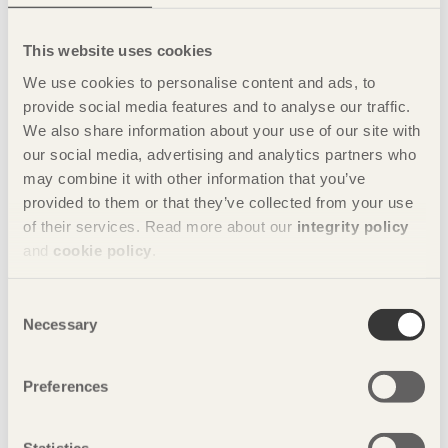
2009 på Lidingö och här finns fyra kandidatutbildningar; i
möbeldesign, möbelsnickeri, möbeltapetsering och
This website uses cookies
möbelkonservering.
We use cookies to personalise content and ads, to
Lärandemiljön präglas av en öppenhet mellan programmen
provide social media features and to analyse our traffic.
med ambitionen att underlätta kunskapsutbyte och -
We also share information about your use of our site with
utveckling. Studenternas och kollegiets möjligheter att
our social media, advertising and analytics partners who
samarbeta, för att tillsammans söka nya lösningar, skapar
may combine it with other information that you’ve
en helhet och förståelse för olika aspekter både på möbler
provided to them or that they’ve collected from your use
och yrkesroller.
of their services. Read more about our
integrity policy
Studenterna har en unik möjlighet att utvecklas
and
cookie policy
.
hantverksmässigt, konstnärligt och intellektuellt. Med
avstamp i traditionen skapas möbler för framtiden utifrån
Consent
utbildningsprogrammens olika utgångspunkter. Gemensam
Necessary
Selection
nämnare är möbler och trä där förhållningssättet utgår från
begrepp som materialkännedom, kvalitet och hållbarhet.
Kort sagt faktorer som i förlängningen kan påverka – och i
Preferences
bästa fall förbättra människors vardag.
Huari Furniture Industrial Group