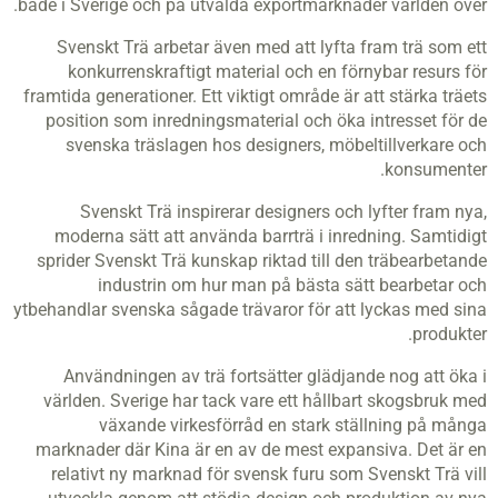
både i Sverige och på utvalda exportmarknader världen över.
Svenskt Trä arbetar även med att lyfta fram trä som ett
konkurrenskraftigt material och en förnybar resurs för
framtida generationer. Ett viktigt område är att stärka träets
position som inredningsmaterial och öka intresset för de
svenska träslagen hos designers, möbeltillverkare och
konsumenter.
Svenskt Trä inspirerar designers och lyfter fram nya,
moderna sätt att använda barrträ i inredning. Samtidigt
sprider Svenskt Trä kunskap riktad till den träbearbetande
industrin om hur man på bästa sätt bearbetar och
ytbehandlar svenska sågade trävaror för att lyckas med sina
produkter.
Användningen av trä fortsätter glädjande nog att öka i
världen. Sverige har tack vare ett hållbart skogsbruk med
växande virkesförråd en stark ställning på många
marknader där Kina är en av de mest expansiva. Det är en
relativt ny marknad för svensk furu som Svenskt Trä vill