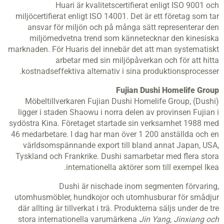
Huari är kvalitetscertifierat enligt ISO 9001 och
miljöcertifierat enligt ISO 14001. Det är ett företag som tar
ansvar för miljön och på många sätt representerar den
miljömedvetna trend som kännetecknar den kinesiska
marknaden. För Huaris del innebär det att man systematiskt
arbetar med sin miljöpåverkan och för att hitta
kostnadseffektiva alternativ i sina produktionsprocesser.
Fujian Dushi Homelife Group
Möbeltillverkaren Fujian Dushi Homelife Group, (Dushi)
ligger i staden Shaowu i norra delen av provinsen Fujian i
sydöstra Kina. Företaget startade sin verksamhet 1988 med
46 medarbetare. I dag har man över 1 200 anställda och en
världsomspännande export till bland annat Japan, USA,
Tyskland och Frankrike. Dushi samarbetar med flera stora
internationella aktörer som till exempel Ikea.
Dushi är nischade inom segmenten förvaring,
utomhusmöbler, hundkojor och utomhusburar för smådjur
där allting är tillverkat i trä. Produkterna säljs under de tre
stora internationella varumärkena
Jin Yang,
Jinxiang
och