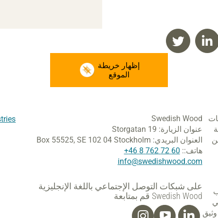
إظهار خريطة
الموقع
ات
Swedish Wood
tries
ة
عنوان الزيارة:
Storgatan 19
ن
العنوان البريدي:
SE 102 04 Stockholm
Box 55525,
هاتف::
60 72 762 8 46+
info@swedishwood.com
على شبكات التوصل الإجتماعي باللغة الإنجليزية
شب
Swedish Wood قم بمتابعة
ي
وثيق