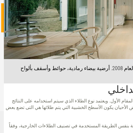
Juniper House، Gotland، رُشح لجائزة Träpriset لعام 2008. أرضية بيضاء رمادية، حوائط وأسقف بألواح
لداخلي
ام الأول. ويعتمد نوع الطلاء الذي سيتم استخدامه على النتائج
عض الأحيان يكون الأسطح الخشبية التي يتم طلائها هي التى تضع بعض
لية بنفس الطريقة المستخدمة في تصنيف الطلاءات الخارجية، وفقاً