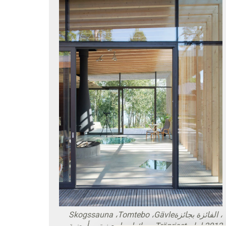
، الفائزة بجائزة
Gävle
،
Tomtebo
،
Skogssauna
2012
لعام
Träpriset
. حوائط بملمع زيتي، أرضية