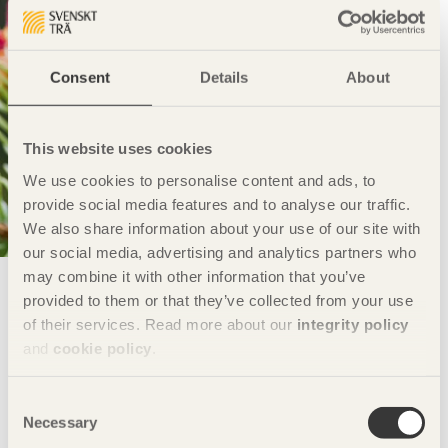
Consent
Details
About
This website uses cookies
We use cookies to personalise content and ads, to
provide social media features and to analyse our traffic.
We also share information about your use of our site with
our social media, advertising and analytics partners who
may combine it with other information that you’ve
قائمة المصطلحات
provided to them or that they’ve collected from your use
of their services. Read more about our
integrity policy
هنا يمكنك بسرعة وسهولة العتور على وفهم
and
cookie policy
.
المصطلحات التي تذكر في الصفحات "إختيار الخشب
Consent
Necessary
Selection