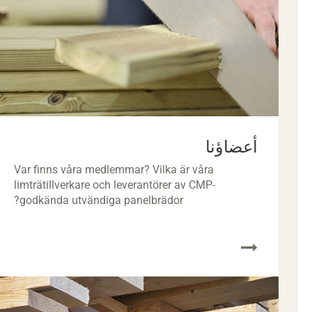
أعضاؤنا
Var finns våra medlemmar? Vilka är våra
limträtillverkare och leverantörer av CMP-
godkända utvändiga panelbrädor?