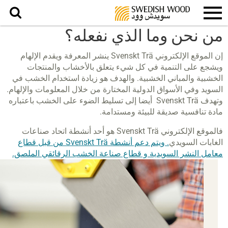
بحث
من نحن وما الذي نفعله؟
إن الموقع الإلكتروني Svenskt Trä ينشر المعرفة ويقدم الإلهام
ويشجع على التنمية في كل شيء يتعلق بالأخشاب والمنتجات
الخشبية والمباني الخشبية. والهدف هو زيادة استخدام الخشب في
السويد وفي الأسواق الدولية المختارة من خلال المعلومات والإلهام.
وتهدف Svenskt Trä أيضا إلى تسليط الضوء على الخشب باعتباره
مادة تنافسية صديقة للبيئة ومستدامة.
فالموقع الإلكتروني Svenskt Trä هو أحد أنشطة
اتحاد صناعات
الغابات السويدي
. ويتم دعم أنشطة Svenskt Trä من قبل قطاع
معامل النشر السويدية و قطاع صناعة الخشب الرقائقي الملصق.