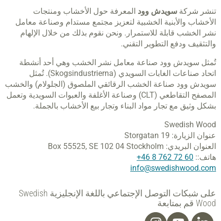
تنشر شركة
سويدش وود
المعرفة حول الأخشاب ومنتجات
الأخشاب والأبنية الخشبية لتعزيز مجتمع مستدام وصناعة معامل
نشر الخشب قابلة للاستمرار. ونحن نقوم بذلك من خلال الإلهام
والتثقيف ودفع التطوير التقني.
تُمثل سويدش وود صناعة معامل نشر الخشب وهي أحد أنشطة
اتحاد صناعات الغابات السويدي (Skogsindustrierna). تُمثل
سويدش وود صناعة الخشب الرقائقي الملصوق (الجلولام) والخشب
المصفح التقاطعي (CLT) وصناعة الأغلفة والعبوات السويدية وتعمل
بشكل وثيق مع تجار مواد البناء وتجار بيع الأخشاب بالجملة.
Swedish Wood
عنوان الزيارة:
Storgatan 19
العنوان البريدي:
SE 102 04 Stockholm
Box 55525,
هاتف::
60 72 762 8 46+
info@swedishwood.com
على شبكات التوصل الإجتماعي باللغة الإنجليزية Swedish
Wood قم بمتابعة