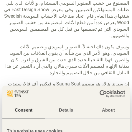
المصنوع من خشب الصنوبر السويدي المستدام، والأثاث الذي يلبي
طلبات المستهلكين الصينيين. وفي معرض East Design Show في
شنغهاي هذا العام، قام اتحاد صناعات الأخشاب السويدية Swedish
Wood بعرض عدداً من قطع الأثاث المصنوعة من خشب الصنوبر
السويدي التي تم تصميمها من قبل كل من المصممين السويديين
والصينيين.
وسوف يكون ذلك احتفالاً بالصنوبر السويدي وتصميم الأثاث
السويدي، وهو الأمر الذي من شأنه أن يقوي العلاقات بين السويد
والصين. فهذا اللقاء بالتحديد الذي حدث بين الشرق والغرب كان
بمثابة الإلهام لمصمم الأثاث سيري هالار، والذي أراد التعبير عن هذا
التبادل الثقافي من خلال التصميم والتجارة.
إن سيري هالار هو مصمم Sauna Seat و فيكتور آف فالارستيدت
هو من قام بأعمال النجارة لهذه القطعة. إن قطعة الأثاث هذه
مستلهمة من ثقافة الساونا الفنلندية والحمام الياباني Onsen.
يعرض هذا المقعد الخشب فحسب دون أية مواد عليه، وهو يعبر عن
Consent
Details
About
التوازن والهدوء والثبات، ويدعوا إلى الاسترخاء والتأمل لكل من
الجسد والروح، سواء كان الشخص بمفرده أو كان مع شخص آخر.
This website uses cookies