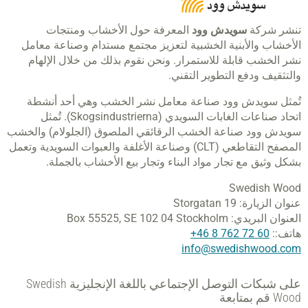
تنشر شركة
سويدش وود
المعرفة حول الأخشاب ومنتجات
الأخشاب والأبنية الخشبية لتعزيز مجتمع مستدام وصناعة معامل
نشر الخشب قابلة للاستمرار. ونحن نقوم بذلك من خلال الإلهام
والتثقيف ودفع التطوير التقني.
تُمثل سويدش وود صناعة معامل نشر الخشب وهي أحد أنشطة
اتحاد صناعات الغابات السويدي (Skogsindustrierna). تُمثل
سويدش وود صناعة الخشب الرقائقي الملصوق (الجلولام) والخشب
المصفح التقاطعي (CLT) وصناعة الأغلفة والعبوات السويدية وتعمل
بشكل وثيق مع تجار مواد البناء وتجار بيع الأخشاب بالجملة.
Swedish Wood
عنوان الزيارة:
Storgatan 19
العنوان البريدي:
SE 102 04 Stockholm
Box 55525,
هاتف::
60 72 762 8 46+
info@swedishwood.com
على شبكات التوصل الإجتماعي باللغة الإنجليزية Swedish
Wood قم بمتابعة