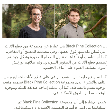
إن Black Pine Collection هي عبارة عن مجموعة من قطع الأثاث
التي يُمكن تكديسها فوق بعضها، وهي مصممة للمطبخ أو المقاهي،
كما أنها تناسب أيضاً قاعات تناول الطعام الصغيرة بشكل جيد. تم
تصميم قطع الأثاث من الصنوبر السويدي، وتم طلائهم بورنيش
أسود، لتسليط الضوء على ألياف الخشب.
كما تم وضع طبقة من الشمع الواقي على قطع الأثاث لحمايتهم من
التلف والاهتراء. لدى مجموعة Black Pine Collection تصميم متعدد
الوجوه يتسم بالبساطة، كما أن عملية إنتاجه صديقة للبيئة وموفرة
للوقت، مطابق للذوق الاسكندنافي.
وتجدر الإشارة إلى أن مجموعة Black Pine Collection تم
استلهامها من امتزاج أنماط التصميم الأسيوية والاسكندنافية،