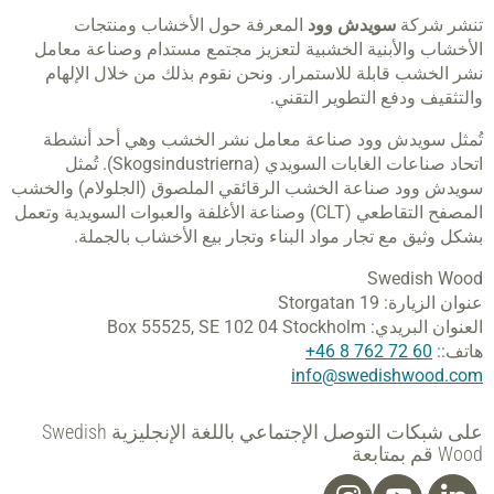
تنشر شركة
سويدش وود
المعرفة حول الأخشاب ومنتجات
الأخشاب والأبنية الخشبية لتعزيز مجتمع مستدام وصناعة معامل
نشر الخشب قابلة للاستمرار. ونحن نقوم بذلك من خلال الإلهام
والتثقيف ودفع التطوير التقني.
تُمثل سويدش وود صناعة معامل نشر الخشب وهي أحد أنشطة
اتحاد صناعات الغابات السويدي (Skogsindustrierna). تُمثل
سويدش وود صناعة الخشب الرقائقي الملصوق (الجلولام) والخشب
المصفح التقاطعي (CLT) وصناعة الأغلفة والعبوات السويدية وتعمل
بشكل وثيق مع تجار مواد البناء وتجار بيع الأخشاب بالجملة.
Swedish Wood
عنوان الزيارة:
Storgatan 19
العنوان البريدي:
SE 102 04 Stockholm
Box 55525,
هاتف::
60 72 762 8 46+
info@swedishwood.com
على شبكات التوصل الإجتماعي باللغة الإنجليزية Swedish
Wood قم بمتابعة