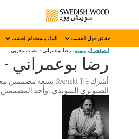
حقائق حول الخشب
البناء باستخدام الخشب
الصفحة الرئيسية
›
رضا بوعمراني - مصمم مغربي
رضا بوعمراني -
أشرك Svenskt Trä تسعة
الصنوبري السويدي. وأخذ المصممين ال