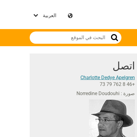
اتصل
Charlotte Dedye Apelgren
+46 8 762 79 73
صورة : Norredine Doudouhi