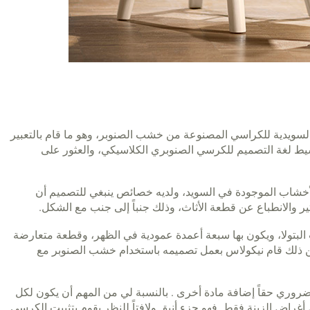
لسويدية للكراسي المصنوعة من خشب الصنوبر، وهو ما قام بالتعبير
سيط لغة التصميم للكرسي الصنوبري الكلاسيكي، والعثور على
لأخشاب الموجودة في السويد، ولديه خصائص ينبغي للتصميم أن
 والانطباع عن قطعة الأثاث، وذلك جنباً إلى جنب مع الشكل.
لبتولا، ويكون بها سبعة أعمدة عمودية في الظهر، وقطعة متعارضة
. وبدلاً من ذلك قام نيكولاس بعمل تصميمه باستخدام خشب الصنوبر مع
لضروري حقاً إضافة مادة أخرى . بالنسبة لي من المهم أن يكون لكل
اض الزينة فقط. فهو جزء أنيق ولافتاً للنظر يقوم بتثبيت الكرسي