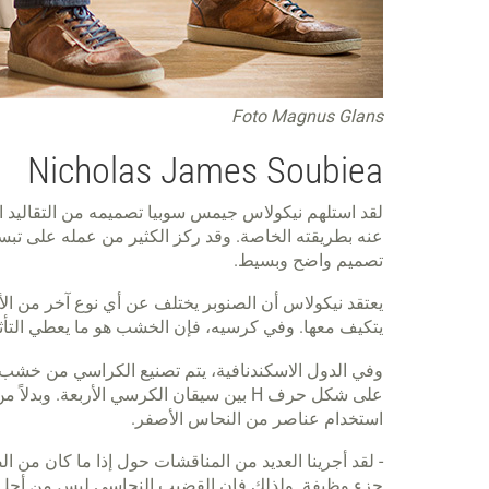
Foto Magnus Glans
Nicholas James Soubiea
لقد استلهم نيكولاس جيمس سوبيا تصميمه من التقاليد ا
عنه بطريقته الخاصة. وقد ركز الكثير من عمله على تب
تصميم واضح وبسيط.
يعتقد نيكولاس أن الصنوبر يختلف عن أي نوع آخر من ا
يتكيف معها. وفي كرسيه، فإن الخشب هو ما يعطي التأثير
وفي الدول الاسكندنافية، يتم تصنيع الكراسي من خشب ا
على شكل حرف H بين سيقان الكرسي الأربعة
استخدام عناصر من النحاس الأصفر.
- لقد أجرينا العديد من المناقشات حول إذا ما كان من ا
جزء وظيفة. ولذلك فإن القضيب النحاسي ليس من أجل أغر