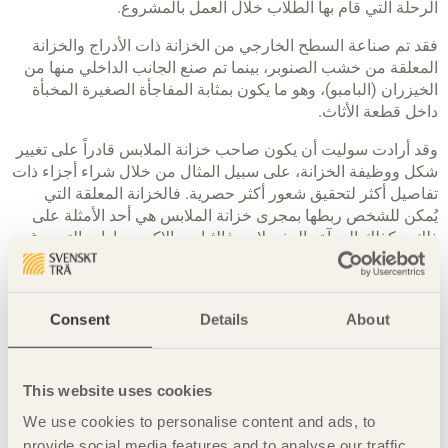
الرحلة التي قام بها الطلاب خلال العمل بالمشروع.
فقد تم صناعة السطح الخارجي من الخزانة ذات الأدراج والخزانة
المعلقة من خشب الصنوبر، بينما تم صنع الجانب الداخلي منها من
الخيزران (البامبو)، وهو ما يكون بمثابة المفاجأة الصغيرة المخبأة
داخل قطعة الأثاث.
وقد أرادت سوليت أن يكون صاحب خزانة الملابس قادراً على تغيير
شكل ووظيفة الخزانة، على سبيل المثال من خلال شراء أجزاء ذات
تفاصيل أكثر لتحقيق شعور أكثر حصرية. فالخزانة المعلقة التي
يُمكن للشخص ربطها بمجرى خزانة الملابس هي أحد الأمثلة على
ذلك، وكذلك المرآة والمفصلات. فالثياب والاكسسوارات التي يرغب
الشخص بعرضها تُعطي انطباع مميز لخزانة الملابس.
- إن مصنعي الأثاث الصينيين يهتمون اهتماماً كبيراً بهندسة التصميم
وعمليته. واحتياجي إلى التوفيق بين الشكل والحجم أفادني وعلمني
Consent
Details
About
كثيراً. فقد عملنا معاً عن قرب، مع تركيزنا بشكل كبير على الجوانب
الهيكلية للتصميم. وقد كان المشروع أكبر بكثير من تقديم تصميم
فقط.
This website uses cookies
We use cookies to personalise content and ads, to
provide social media features and to analyse our traffic.