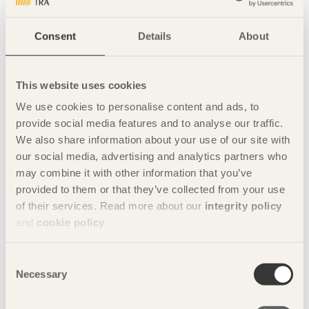
فريدا إرسون ومارتن إكربيرغ بجوار تصميمهم "
Box
".
Consent
Details
About
"Formellt" هو استوديو مقره ستوكهولم أسسه فريدا إرسون ومارتن
إكربيرغ في عام 2013. وهما يعملان بشكل أساسي في الأثاث
وتصميم الديكور، في كل من مشاريعهم الخاصة ومشاريع لحساب
This website uses cookies
شركات أخرى. تحدثت فريدا ومارتن حول لماذا اختاروا تكميل
الخشب بالمعدن والجلود في مجموعتهم.
We use cookies to personalise content and ads, to
provide social media features and to analyse our traffic.
We also share information about your use of our site with
مشاركة هذه الصفحة:
our social media, advertising and analytics partners who
may combine it with other information that you’ve
provided to them or that they’ve collected from your use
of their services. Read more about our
integrity policy
اقرأ المزيد
and
cookie policy
.
التصاميم مستوحاة من تصميمات الأثاث الصيني في ندوة تم
تنظيمها بواسطة شركة Svenskt Trä.
يمكنك هنا قراءة البيان
Consent
الصحفي
.
Necessary
Selection