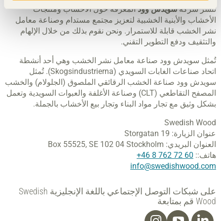
تنشر شركة
سويدش وود
المعرفة حول الأخشاب ومنتجات
الأخشاب والأبنية الخشبية لتعزيز مجتمع مستدام وصناعة معامل
نشر الخشب قابلة للاستمرار. ونحن نقوم بذلك من خلال الإلهام
والتثقيف ودفع التطوير التقني.
تُمثل سويدش وود صناعة معامل نشر الخشب وهي أحد أنشطة
اتحاد صناعات الغابات السويدي (Skogsindustrierna). تُمثل
سويدش وود صناعة الخشب الرقائقي الملصوق (الجلولام) والخشب
المصفح التقاطعي (CLT) وصناعة الأغلفة والعبوات السويدية وتعمل
بشكل وثيق مع تجار مواد البناء وتجار بيع الأخشاب بالجملة.
Swedish Wood
عنوان الزيارة:
Storgatan 19
العنوان البريدي:
SE 102 04 Stockholm
Box 55525,
هاتف::
60 72 762 8 46+
info@swedishwood.com
على شبكات التوصل الإجتماعي باللغة الإنجليزية Swedish
Wood قم بمتابعة