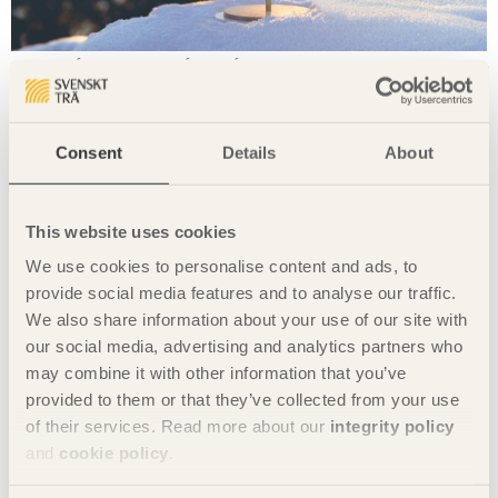
تم تصميم المصباح "
Helio
" بواسطة أوليفيا أوبيري. تصوير: أولوف
غريند.
هو مصباح للزينة وقابل لتغيير اتجاهه، واستلهم تصميمه من ولع
Consent
Details
About
البشر بدراسات الفضاء.
إن الفكرة مستمدة من أكبر مصدر للضوء لنا - الشمس - ومن هذا
اخترت أن ننظر إلى الأدوات الفلكية ونماذج مثل الآلة الفلكية ذات
This website uses cookies
الحلق، الكرات السماوية، ونظام مركزية الشمس. فالمصباح يشبه
إلى حد كبير نظامنا الشمسي، يكون مصدر الضوء في المركز حيث
We use cookies to personalise content and ads, to
يبرز ما يحيط به ويطوقه. وحيث أن المصباح والحلقات المحيطة بها
provide social media features and to analyse our traffic.
قابلة للتعديل وتغيير الاتجاه، فإنه يسمح للمستخدم بالتفاعل واللعب
We also share information about your use of our site with
به للتأثير على الضوء والظلال مما يجعلها أداة إضاءة مثيرة. حيث
our social media, advertising and analytics partners who
يلتقي الماضي بالحاضر في هذا المصباح المصنوع من الخشب
may combine it with other information that you’ve
الصنوبري السويدي وإنارة LED ، والألومنيوم المطلي بالبودرة،
provided to them or that they’ve collected from your use
والتفاصيل المصنوعة من النحاس.
of their services. Read more about our
integrity policy
يمكنك هنا قراءة البيان الصحفي "المصباح الصنوبري - تصميم جديد
and
cookie policy
.
مشرق مستلهم من المصابيح المفضلة القديمة" وتنزيل الصور
.