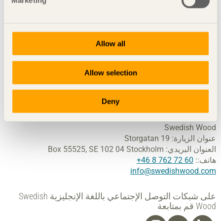
Marketing
تنشر شركة
سويدش وود
المعرفة حول الأخشاب ومنتجات
الأخشاب والأبنية الخشبية لتعزيز مجتمع مستدام وصناعة معامل
نشر الخشب قابلة للاستمرار. ونحن نقوم بذلك من خلال الإلهام
Allow all
والتثقيف ودفع التطوير التقني.
تُمثل سويدش وود صناعة معامل نشر الخشب وهي أحد أنشطة
Allow selection
اتحاد صناعات الغابات السويدي (Skogsindustrierna). تُمثل
سويدش وود صناعة الخشب الرقائقي الملصوق (الجلولام) والخشب
المصفح التقاطعي (CLT) وصناعة الأغلفة والعبوات السويدية وتعمل
Deny
بشكل وثيق مع تجار مواد البناء وتجار بيع الأخشاب بالجملة.
Swedish Wood
عنوان الزيارة:
Storgatan 19
العنوان البريدي:
SE 102 04 Stockholm
Box 55525,
هاتف::
60 72 762 8 46+
info@swedishwood.com
على شبكات التوصل الإجتماعي باللغة الإنجليزية Swedish
Wood قم بمتابعة